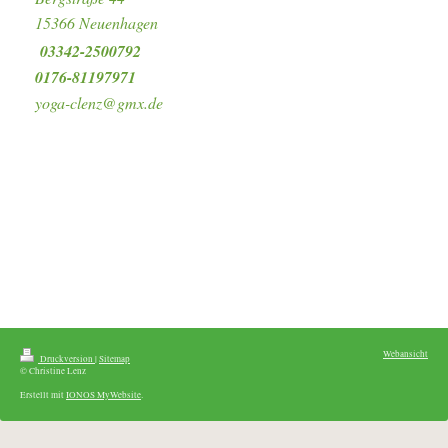
15366 Neuenhagen
03342-2500792
0176-81197971
yoga-clenz@gmx.de
Webansicht
Druckversion
|
Sitemap
© Christine Lenz
Erstellt mit
IONOS MyWebsite
.